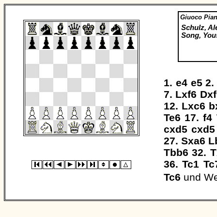
Giuoco Pia
Schulz, Al
Song, You
1.
e4
e5
2
7.
Lxf6
Dxf
12.
Lxc6
b
Te6
17.
f4
cxd5
cxd5
27.
Sxa6
L
Tbb6
32.
T
36.
Tc1
Tc
Tc6
und We