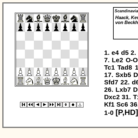
Scandinavi
Haack, Ke
von Beckh,
1.
e4
d5
2
7.
Le2
O-O
Tc1
Tad8
1
17.
Sxb5
D
Sfd7
22.
d
26.
Lxb7
D
Dxc2
31.
T
Kf1
Sc6
36
[P,HD]
1-0